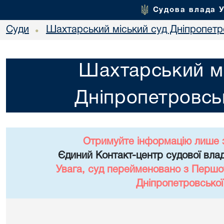
Судова влада 
Суди
Шахтарський міський суд Дніпропетро
•
Шахтарський мі
Дніпропетровськ
Отримуйте інформацію лише 
Єдиний Контакт-центр судової влад
Увага, суд перейменовано з Першо
Дніпропетровської