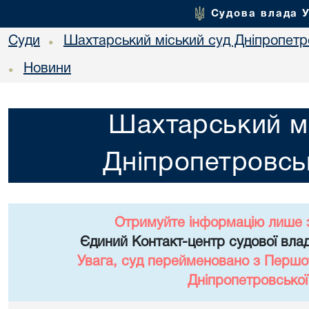
Судова влада 
Суди
Шахтарський міський суд Дніпропетро
•
Новини
•
Шахтарський мі
Дніпропетровськ
Отримуйте інформацію лише 
Єдиний Контакт-центр судової влад
Увага, суд перейменовано з Першо
Дніпропетровської