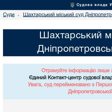
Судова влада 
Суди
Шахтарський міський суд Дніпропетро
•
Шахтарський мі
Дніпропетровськ
Отримуйте інформацію лише 
Єдиний Контакт-центр судової влад
Увага, суд перейменовано з Першо
Дніпропетровської