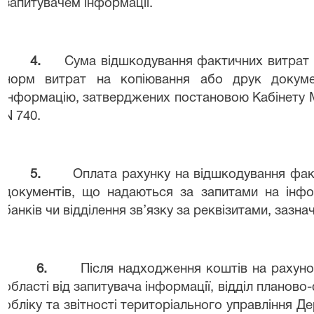
запитувачем інформації.
4.
Сума відшкодування фактичних витрат 
норм витрат на копіювання або друк докуме
інформацію, затверджених постановою Кабінету Мі
N
740.
5.
Оплата рахунку на відшкодування
фак
документів, що
надаються за запитами на інф
банків чи відділення зв’язку за реквізитами, зазна
6.
Після надходження коштів на рахуно
області від запитувача інформації, відділ планово
обліку та звітності територіального управління Де