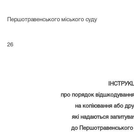
Нака
Першотравенського міського суду
17.09.
26
ІНСТРУКЦ
про порядок відшкодуванн
на копіювання
або
дру
які надаються запитува
до Першотравенського 