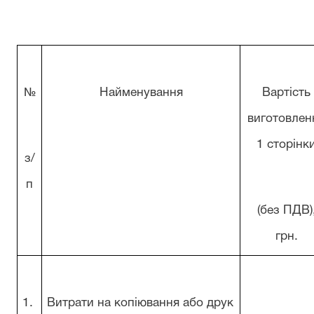
№
Найменування
Вартість
виготовлен
1 сторінк
з/
п
(без ПДВ)
грн.
1.
Витрати на копіювання або друк