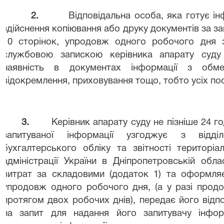
2.
Відповідальна особа, яка готує інф
здійснення копіювання або друку документів за з
10 сторінок, упродовж одного робочого дня 
службовою запискою керівника апарату суду 
наявність в документах інформації з обм
відокремлення, приховування тощо, тобто усіх посл
3.
Керівник апарату суду не пізніше 24 г
запитуваної інформації узгоджує з відділо
бухгалтерського обліку та звітності територіа
адміністрації України в Дніпропетровській обл
витрат за складовими (додаток 1) та оформля
упродовж одного робочого дня, (а у разі продо
протягом двох робочих днів), передає його відпо
на запит для надання його запитувачу інфор