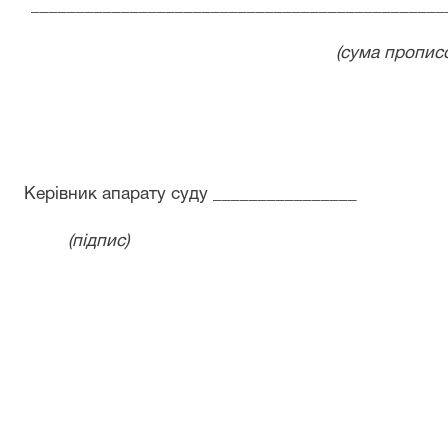
______________________________________________
(сума прописом
Керівник апарату суду ________________
(підпис)