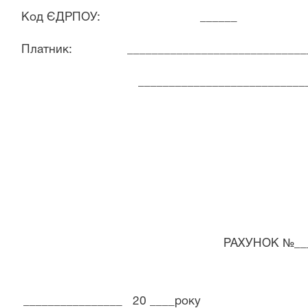
Код ЄДРПОУ: ______
Платник: ________________________________
__________________________________
РАХУНОК №__
________________ 20 ____року