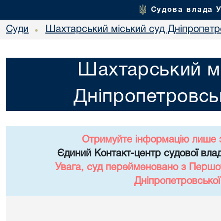
Судова влада 
Суди
Шахтарський міський суд Дніпропетро
•
Шахтарський мі
Дніпропетровськ
Отримуйте інформацію лише 
Єдиний Контакт-центр судової влад
Увага, суд перейменовано з Першо
Дніпропетровської