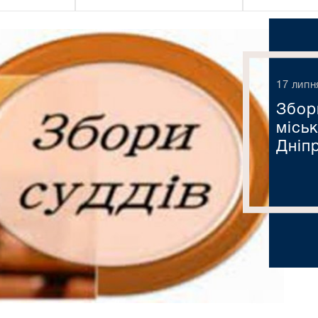
17 липн
Збор
місь
Дніп