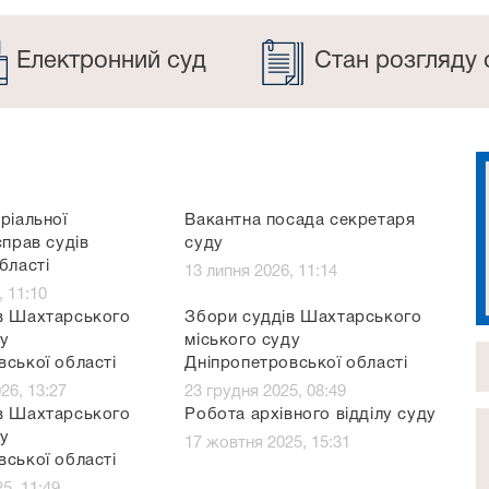
Електронний суд
Стан розгляду 
ріальної
Вакантна посада секретаря
справ судів
суду
бласті
13 липня 2026, 11:14
, 11:10
в Шахтарського
Збори суддів Шахтарського
ду
міського суду
вської області
Дніпропетровської області
26, 13:27
23 грудня 2025, 08:49
в Шахтарського
Робота архівного відділу суду
ду
17 жовтня 2025, 15:31
вської області