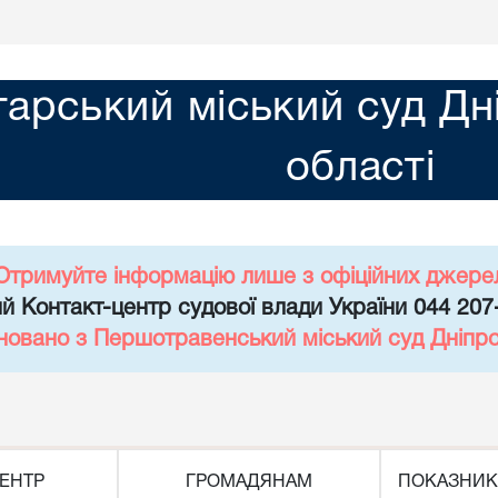
арський міський суд Дн
області
Отримуйте інформацію лише з офіційних джере
й Контакт-центр судової влади України 044 207
новано з Першотравенський міський суд Дніпро
ЕНТР
ГРОМАДЯНАМ
ПОКАЗНИК