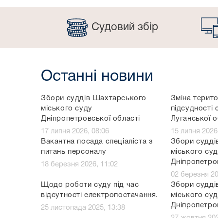
Судовий збір
Останні новини
Збори суддів Шахтарського
Зміна терито
міського суду
підсудності 
Дніпропетровської області
Луганської о
17 липня 2026, 08:06
15 липня 2026
Вакантна посада спеціаліста з
Збори судді
питань персоналу
міського су
Дніпропетро
18 березня 2026, 11:02
02 березня 20
Щодо роботи суду під час
Збори судді
відсутності електропостачання.
міського су
Дніпропетро
25 листопада 2025, 13:38