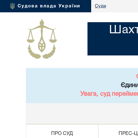
Судова влада України
Суди
Шахт
Єдини
Увага, суд перейме
ПРО СУД
ПРЕС-Ц