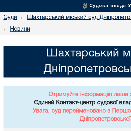
Судова влада 
Суди
Шахтарський міський суд Дніпропетро
•
Новини
•
Шахтарський мі
Дніпропетровськ
Отримуйте інформацію лише 
Єдиний Контакт-центр судової влад
Увага, суд перейменовано з Першо
Дніпропетровської