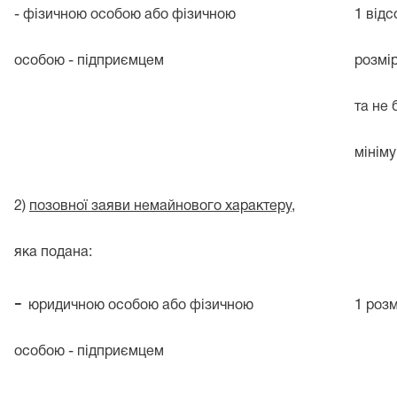
- фізичною особою або фізичною
1 відс
особою - підприємцем
розмі
та не 
мініму
2)
позовної заяви немайнового характеру,
яка подана:
-
юридичною особою або фізичною
1 роз
особою - підприємцем