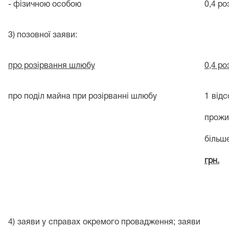
- фізичною особою
0,4 ро
3) позовної заяви:
про розірвання шлюбу
0,4 ро
про поділ майна при розірванні шлюбу
1 відс
прожи
більш
грн.
4) заяви у справах окремого провадження; заяви