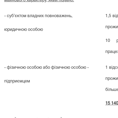
майнового характеру, який подано:
- суб’єктом владних повноважень,
1,5 ві
прожи
юридичною особою
10 р
праце
- фізичною особою або фізичною особою -
1 відс
прожи
підприємцем
більше
15 140