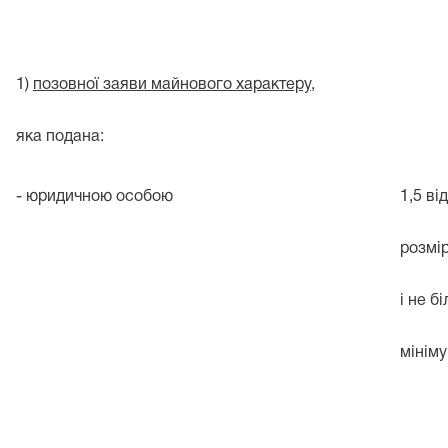
1
)
позовної заяви майнового характеру
,
яка подана:
- юридичною особою
1,5 ві
розмі
і не б
мінім