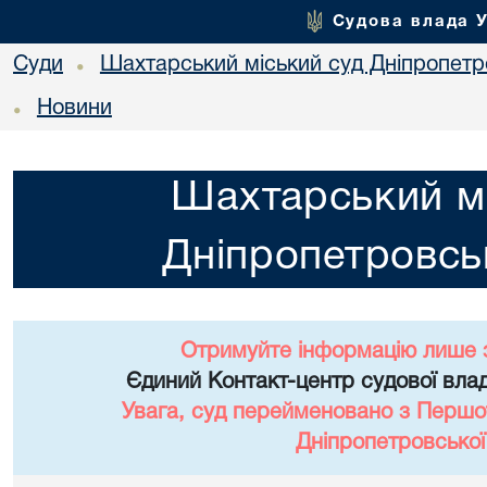
Судова влада 
Суди
Шахтарський міський суд Дніпропетро
•
Новини
•
Шахтарський мі
Дніпропетровськ
Отримуйте інформацію лише 
Єдиний Контакт-центр судової влад
Увага, суд перейменовано з Першо
Дніпропетровської