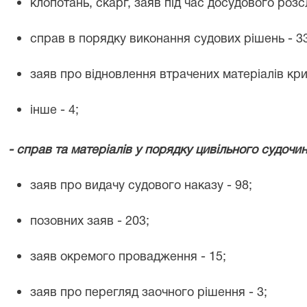
клопотань, скарг, заяв під час досудового розс
справ в порядку виконання судових рішень -
3
заяв про відновлення втрачених матеріалів к
інше -
4
;
- справ та матеріалів у порядку цивільного судочи
заяв про видачу судового наказу -
98
;
позовних заяв - 2
0
3;
заяв окремого провадження - 1
5
;
заяв про перегляд заочного рішення -
3
;