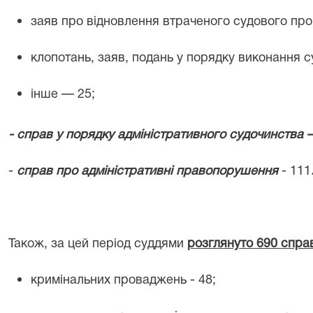
заяв про відновлення втраченого судового пр
клопотань, заяв, подань у порядку виконання 
інше —
25
;
- справ у порядку адміністративного судочинства
-
справ про адміністративні правопорушення
- 1
11
Також, за цей період суддями
розглянуто 69
0
справ
кримінальних проваджень -
48
;