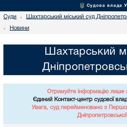
Судова влада 
Суди
Шахтарський міський суд Дніпропетро
•
Новини
•
Шахтарський мі
Дніпропетровськ
Отримуйте інформацію лише 
Єдиний Контакт-центр судової влад
Увага, суд перейменовано з Першо
Дніпропетровської