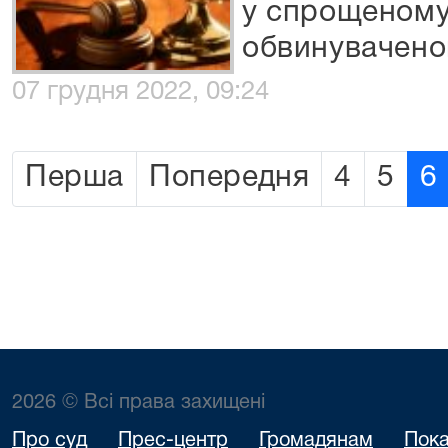
у спрощеному
обвинуваченог
07 грудня 2022, 09:24
Перша
Попередня
4
5
6
2026 © Всі права захищені
Про суд
Прес-центр
Громадянам
Пока