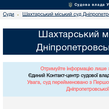
Судова влада 
Суди
Шахтарський міський суд Дніпропетро
•
Шахтарський мі
Дніпропетровськ
Отримуйте інформацію лише 
Єдиний Контакт-центр судової влад
Увага, суд перейменовано з Першо
Дніпропетровської