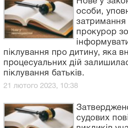
Нове у зако
особи, упов
затримання 
прокурор зо
інформувати
піклування про дитину, яка в
процесуальних дій залишилас
піклування батьків.
21 лютого 2023, 10:38
Затверджен
судових пов