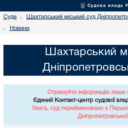
Судова влада 
Суди
Шахтарський міський суд Дніпропетро
•
Новини
•
Шахтарський мі
Дніпропетровськ
Отримуйте інформацію лише 
Єдиний Контакт-центр судової влад
Увага, суд перейменовано з Першо
Дніпропетровської