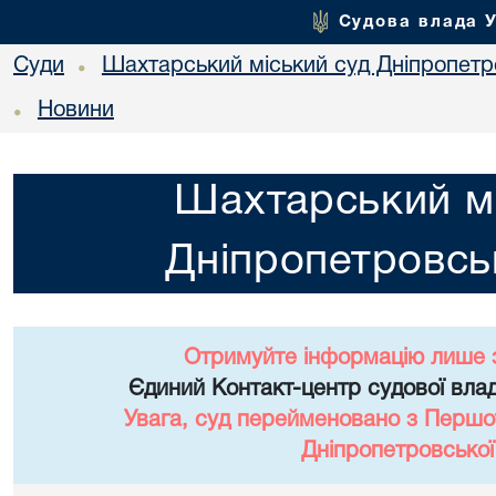
Судова влада 
Суди
Шахтарський міський суд Дніпропетро
•
Новини
•
Шахтарський мі
Дніпропетровськ
Отримуйте інформацію лише 
Єдиний Контакт-центр судової влад
Увага, суд перейменовано з Першо
Дніпропетровської