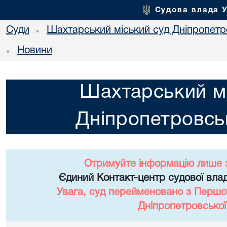
Судова влада 
Суди
Шахтарський міський суд Дніпропетро
•
Новини
•
Шахтарський мі
Дніпропетровськ
Отримуйте інформацію лише 
Єдиний Контакт-центр судової влад
Увага, суд перейменовано з Першо
Дніпропетровської