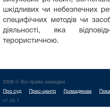
шкідливих чи небезпечних ре
специфічних методів чи засо
діяльності, яка відпо
терористичною.
2026 © Всі права захищені
Про суд
Прес-центр
Громадянам
Пока
v1.38.1