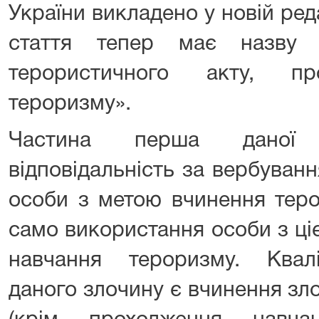
України викладено у новій реда
стаття тепер має назву 
терористичного акту, пр
тероризму».
Частина перша даної с
відповідальність за вербуван
особи з метою вчинення теро
само використання особи з ц
навчання тероризму. Квал
даного злочину є вчинення зл