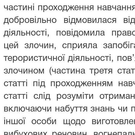
частині проходження навчанн
добровільно відмовилася ві
діяльності, повідомила пра
цей злочин, сприяла запобі
терористичної діяльності, пов
злочином (частина третя стат
статті під проходженням нав
статті слід розуміти отрима
включаючи набуття знань чи п
іншої особи щодо виготовле
вибухових речовин, вогнепаль