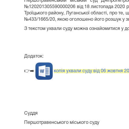
Першотравенський міський суд Дніпропетро
№120201305590000206 від 18 листопада 2020 рок
Троїцького району, Луганської області, про те
№433/1665/20, якою оголошено його розшук у зв'
З текстом ухвали суду можна ознайомитися у до
Додаток:
👉➡️
копія ухвали суду від 06 жовтня 2
Суддя
Першотравенського міського суду