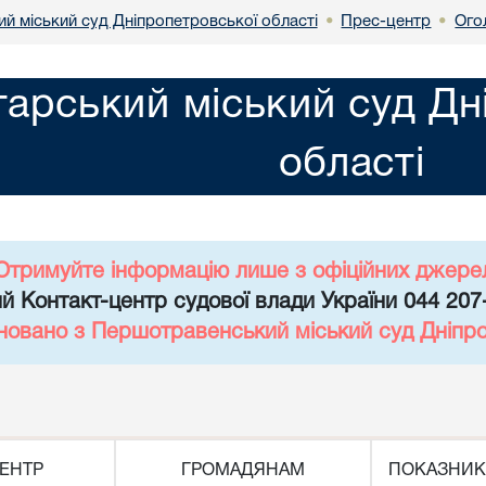
й міський суд Дніпропетровської області
Прес-центр
Ого
•
•
арський міський суд Дн
області
Отримуйте інформацію лише з офіційних джере
й Контакт-центр судової влади України 044 207
новано з Першотравенський міський суд Дніпро
ЕНТР
ГРОМАДЯНАМ
ПОКАЗНИК