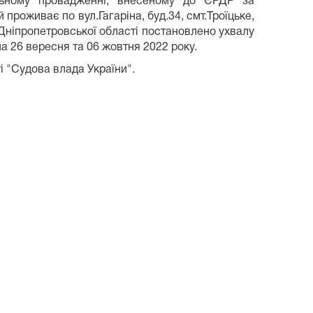
альному провадженні, внесеному до ЄРДР за
й проживає по вул.Гагаріна, буд.34, смт.Троїцьке,
 Дніпропетровської області постановлено ухвалу
на 26 вересня та 06 жовтня 2022 року.
і "Судова влада України".