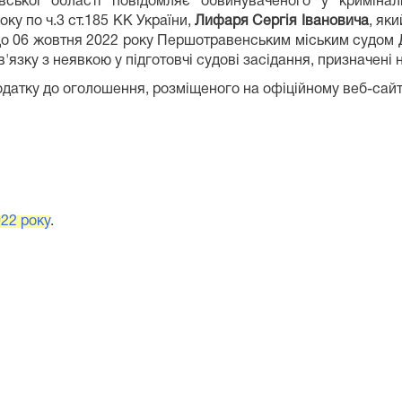
вської області повідомляє обвинуваченого у кримін
у по ч.3 ст.185 КК України,
Лифаря Сергія Івановича
, яки
, що 06 жовтня 2022 року Першотравенським міським судом
язку з неявкою у підготовчі судові засідання, призначені 
датку до оголошення, розміщеного на офіційному веб-сайт
022 року
.