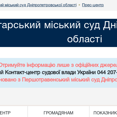
й міський суд Дніпропетровської області
Прес-центр
•
арський міський суд Дн
області
Отримуйте інформацію лише з офіційних джере
й Контакт-центр судової влади України 044 207
новано з Першотравенський міський суд Дніпро
ЕНТР
ГРОМАДЯНАМ
ПОКАЗНИК