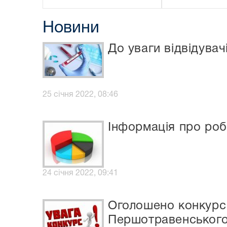
Новини
До уваги відвідува
25 січня 2022, 08:46
Інформація про робо
24 січня 2022, 09:41
Оголошено конкурс 
Першотравенського 