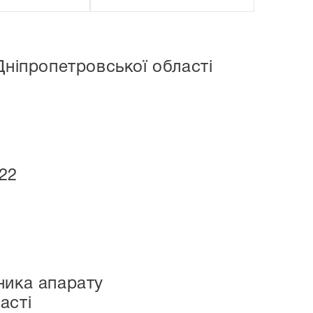
Дніпропетровської області
022
ника апарату
асті