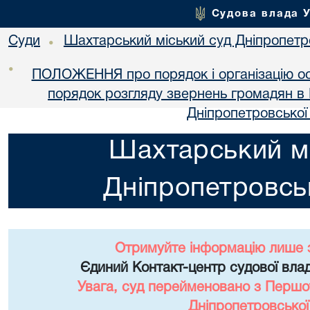
Судова влада 
Суди
Шахтарський міський суд Дніпропетро
•
•
ПОЛОЖЕННЯ про порядок і організацію ос
порядок розгляду звернень громадян в
Дніпропетровської
Шахтарський мі
Дніпропетровськ
Отримуйте інформацію лише 
Єдиний Контакт-центр судової влад
Увага, суд перейменовано з Першо
Дніпропетровської